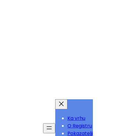
Ka vrhu
O Registru
Pokazatelji